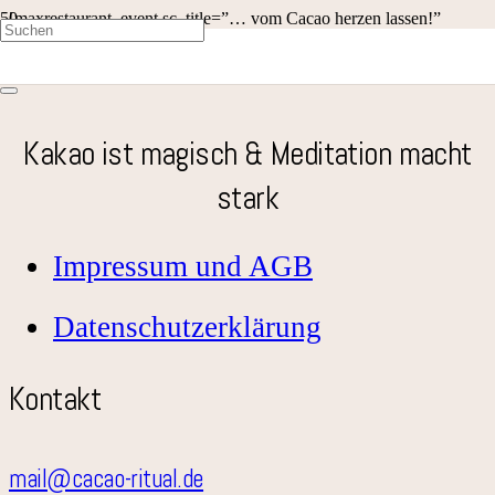
[maxrestaurant_event sc_title=”… vom Cacao herzen lassen!”
sc_subtitle=”Hier sind die nächsten Cacao Rituale”
posts_display=”8″]
Kakao ist magisch & Meditation macht
stark
Impressum und AGB
Datenschutzerklärung
Kontakt
mail@cacao-ritual.de